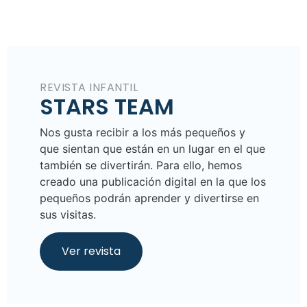
protector bucal.
Dale agua:
es importante que beba agua, si es
Los selladores protegen de las caries:
fluorada mucho mejor.
aprovecha la consulta al dentista para
preguntarle por los selladores.
Varias visitas del Ratoncito Pérez:
desde los
REVISTA INFANTIL
6 hasta los 11-12 años se irán cayendo los
STARS TEAM
dientes y muelas de leche.
No propagues las bacterias:
no compartas el
Nos gusta recibir a los más pequeños y
cepillo de dientes, los cubiertos o el vaso de
que sientan que están en un lugar en el que
agua.
también se divertirán. Para ello, hemos
Ten el nº de tu dentista de confianza siempre
creado una publicación digital en la que los
a mano:
a esas edades los traumatismo
pequeños podrán aprender y divertirse en
dentales son muy frecuentes.
sus visitas.
Ver revista