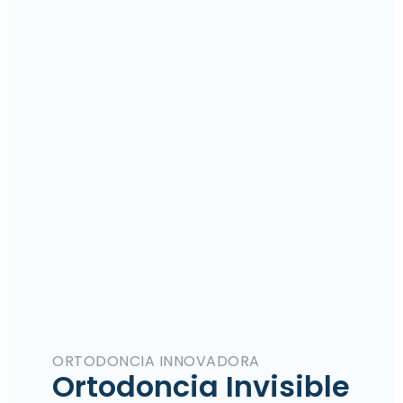
su lugar
Y por supuesto, hoy día podríamos decir que el
60% de nuestros pacientes son adultos de más
de 30 años que buscan la ortodoncia,
especialmente con los alineadores invisibles y
tener una sonrisa más armoniosa.
ORTODONCIA INNOVADORA
Ortodoncia Invisible​