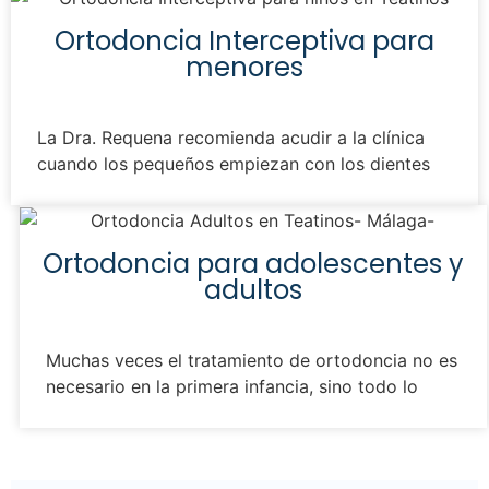
Ortodoncia Interceptiva para
menores
La Dra. Requena recomienda acudir a la clínica
cuando los pequeños empiezan con los dientes
de leche, ya que de esta manera podemos
observar más de cerca el desarrollo del niño y
descartar posibles problemas en el desarrollo de
Ortodoncia para adolescentes y
su paladar, maxilar…
adultos​​
Es a partir de los 3 años cuando es
recomendable una revisión por parte de un
Muchas veces el tratamiento de ortodoncia no es
ortodoncista, ya que a esta etapa temprana se
necesario en la primera infancia, sino todo lo
pueden corregir patologías de una manera
contrario. La mayoría de tratamientos de
sencilla y menos agresiva para el menor.
Ortodoncia se realizan entre los 13 a 18 años,
cuando todos los dientes permanentes están en