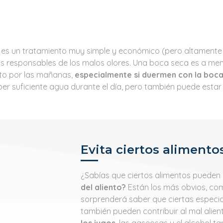
es un tratamiento muy simple y económico (pero altamente efe
as responsables de los malos olores. Una boca seca es a menu
to por las mañanas,
especialmente si duermen con la boca
er suficiente agua durante el día, pero también puede estar
Evita ciertos alimento
¿Sabías que ciertos alimentos pueden
del aliento?
Están los más obvios, como 
sorprenderá saber que ciertas especi
también pueden contribuir al mal alien
los jugos
, las gaseosas y el alcohol 