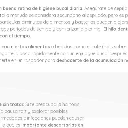
a
buena rutina de higiene bucal diaria
. Asegúrate de cepilla
dental a menudo se considera secundario al cepillado, pero es 
s partículas diminutas de alimentos y bacterias pueden alojar
os períodos de tiempo y comienzan a oler mal.
El hilo dent
on el tiempo.
 con ciertos alimentos
o bebidas como el café (más sobre e
juagarte la boca rápidamente con un enjuague bucal después
invierte en un raspador para
deshacerte de la acumulación n
 sin tratar.
Si te preocupa la halitosis,
la causa raíz y explorar posibles
fermedades e infecciones pueden causar
 lo que es
importante descartarlas en