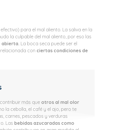
ctivo) para el mal aliento. La saliva en la
do la culpable del mal aliento, por eso las
 abierta.
La boca seca puede ser el
 relacionada con
ciertas condiciones de
s
 contribuir más que
otros al mal olor
la cebolla, el café y el ajo, pero te
as, carnes, pescados y verduras
to. Las
bebidas azucaradas como
también contribuyen en gran medida al