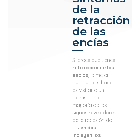
de la
retracción
de las
encías
Si crees que tienes
retracción de las
encías
, lo mejor
que puedes hacer
es visitar a un
dentista. La
mayoría de los
signos reveladores
de la recesión de
las
encías
incluyen los