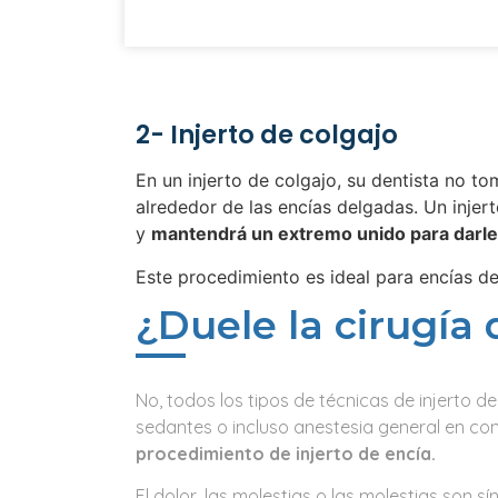
2- Injerto de colgajo
En un injerto de colgajo, su dentista no t
alrededor de las encías delgadas. Un injer
y
mantendrá un extremo unido para darle 
Este procedimiento es ideal para encías d
¿Duele la cirugía 
No, todos los tipos de técnicas de injerto d
sedantes o incluso anestesia general en con
procedimiento de injerto de encía.
El dolor, las molestias o las molestias son