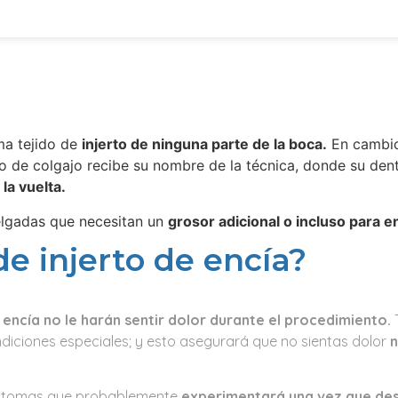
oma tejido de
injerto de ninguna parte de la boca.
En cambio,
to de colgajo recibe su nombre de la técnica, donde su dent
la vuelta.
elgadas que necesitan un
grosor adicional o incluso para e
de injerto de encía?
e
encía no le harán sentir dolor durante el procedimiento.
T
diciones especiales; y esto asegurará que no sientas dolor
n
 síntomas que probablemente
experimentará una vez que des