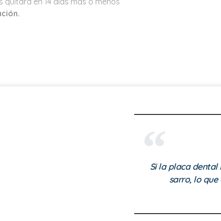
os quitará en 14 días más o menos
ción.
Si la placa dental 
sarro, lo que 