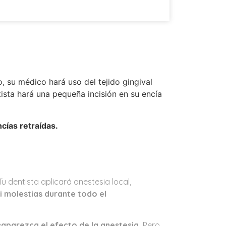
 su médico hará uso del tejido gingival
ista hará una pequeña incisión en su encía
ncías retraídas.
u dentista aplicará anestesia local,
i molestias durante todo el
aparezca el efecto de la anestesia.
Pero