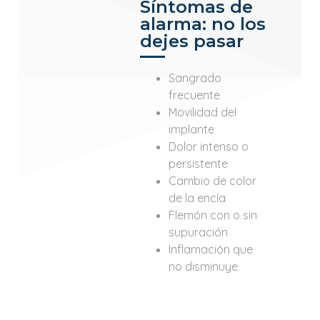
Síntomas de
alarma: no los
dejes pasar
Sangrado
frecuente
Movilidad del
implante
Dolor intenso o
persistente
Cambio de color
de la encía
Flemón con o sin
supuración
Inflamación que
no disminuye