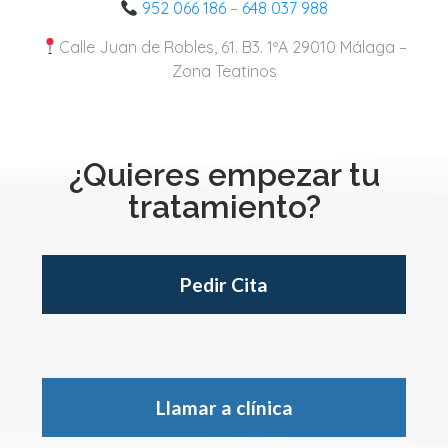
952 066 186
–
648 037 988
Calle Juan de Robles, 61. B3. 1ºA 29010 Málaga –
Zona Teatinos
¿Quieres empezar tu
tratamiento?
Pedir Cita
Llamar a clínica